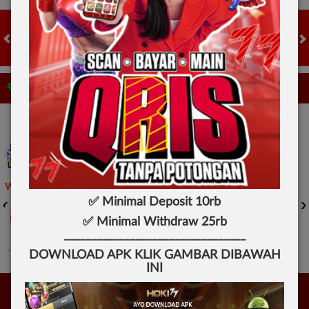
HOT GAMES
SLOTS
LIVE CASINO
RACE
TOGEL
OL
Game Populer
GATES OF OLYMPUS POP
STORM OF SETH 2
GOYANG GAIB
✅ Minimal Deposit 10rb
✅ Minimal Withdraw 25rb
_________________________________
DOWNLOAD APK KLIK GAMBAR DIBAWAH
INI
MAHJONG WINS 3 – BLACK SCATTER
SWEET BONANZA 2500
POKER WIN
Beranda
Promosi
Masuk
Hub. Kami
Akun Saya