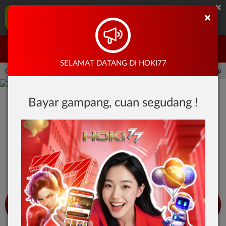
×
HOKI77 Aplikasi Mobile
×
UNDUH
Jangan tampilkan lagi hari ini
Masuk
Daftar
SELAMAT DATANG DI HOKI77
 dari 15.00.00 sampai 30-Sep-2026 15.00.00. Selama waktu ini, PP Virtual Sports p
Bayar gampang, cuan segudang !
JACKPOT
PLAY
IDR
12,693,784,016